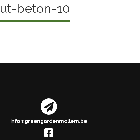
out-beton-10
info@greengardenmollem.be