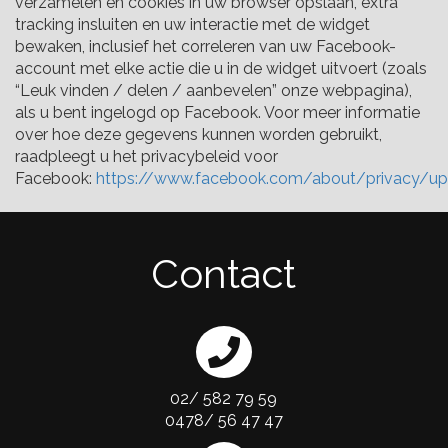
verzamelen en cookies in uw browser opslaan, extra
tracking insluiten en uw interactie met de widget
bewaken, inclusief het correleren van uw Facebook-
account met elke actie die u in de widget uitvoert (zoals
“Leuk vinden / delen / aanbevelen” onze webpagina),
als u bent ingelogd op Facebook. Voor meer informatie
over hoe deze gegevens kunnen worden gebruikt,
raadpleegt u het privacybeleid voor
Facebook:
https://www.facebook.com/about/privacy/up
Contact
02/ 582 79 59
0478/ 56 47 47