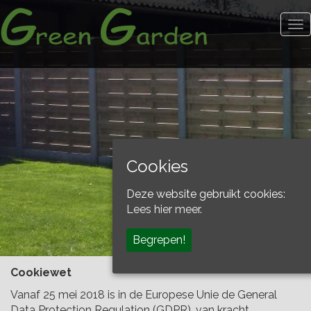
To
na
Cookies
Deze website gebruikt cookies:
Lees hier meer.
Begrepen!
Cookiewet
Vanaf 25 mei 2018 is in de Europese Unie de General
Data Protection Regulation (GDPR), van kracht.